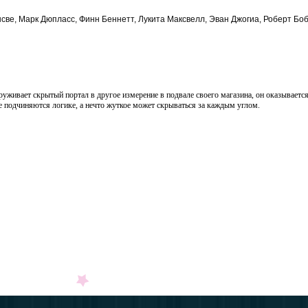
ве, Марк Дюпласс, Финн Беннетт, Лукита Максвелл, Эван Джогиа, Роберт Бо
уживает скрытый портал в другое измерение в подвале своего магазина, он оказываетс
е подчиняются логике, а нечто жуткое может скрываться за каждым углом.