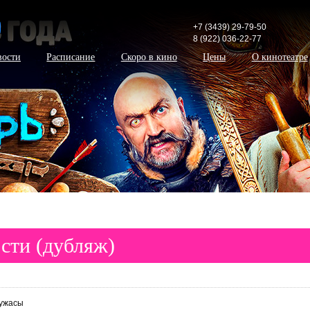
+7 (3439) 29-79-50
8 (922) 036-22-77
вости
Расписание
Скоро в кино
Цены
О кинотеатре
сти (дубляж)
ужасы