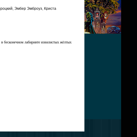
броцкий, Эмбер Эмброуз, Криста
я в бесконечном лабиринте извилистых жёлтых