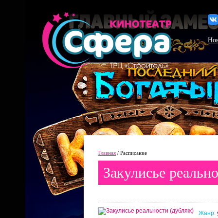
Но
Главная
/ Расписание
Закулисье реально
Жанр: