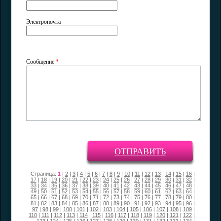
Электропочта
Сообщение
*
ОТПРАВИТЬ
Страница:
1
|
2
|
3
|
4
|
5
|
6
|
7
|
8
|
9
|
10
|
11
|
12
|
13
|
14
|
15
|
16
|
17
|
18
|
19
|
20
|
21
|
22
|
23
|
24
|
25
|
26
|
27
|
28
|
29
|
30
|
31
|
32
|
33
|
34
|
35
|
36
|
37
|
38
|
39
|
40
|
41
|
42
|
43
|
44
|
45
|
46
|
47
|
48
|
49
|
50
|
51
|
52
|
53
|
54
|
55
|
56
|
57
|
58
|
59
|
60
|
61
|
62
|
63
|
64
|
65
|
66
|
67
|
68
|
69
|
70
|
71
|
72
|
73
|
74
|
75
|
76
|
77
|
78
|
79
|
80
|
81
|
82
|
83
|
84
|
85
|
86
|
87
|
88
|
89
|
90
|
91
|
92
|
93
|
94
|
95
|
96
|
97
|
98
|
99
|
100
|
101
|
102
|
103
|
104
|
105
|
106
|
107
|
108
|
109
|
110
|
111
|
112
|
113
|
114
|
115
|
116
|
117
|
118
|
119
|
120
|
121
|
122
|