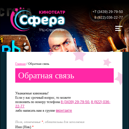
+7 (3439) 29-79-50
8 (922) 036-22-77
Главная
/
Обратная связь
Обратная связь
Уважаемые киноманы!
Если у вас срочный вопрос, то можете
позвонить по номеру телефона
8 (3439) 29-79-50
,
8 (922) 036-
22-77
либо написать нам в группе
вконтакте
Поля, отмеченные
*
, обязательны для заполнения
Имя (Ник)
*