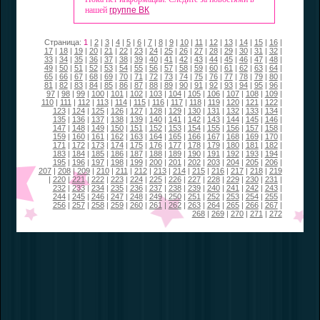
нашей
группе ВК
Страница:
1
|
2
|
3
|
4
|
5
|
6
|
7
|
8
|
9
|
10
|
11
|
12
|
13
|
14
|
15
|
16
|
17
|
18
|
19
|
20
|
21
|
22
|
23
|
24
|
25
|
26
|
27
|
28
|
29
|
30
|
31
|
32
|
33
|
34
|
35
|
36
|
37
|
38
|
39
|
40
|
41
|
42
|
43
|
44
|
45
|
46
|
47
|
48
|
49
|
50
|
51
|
52
|
53
|
54
|
55
|
56
|
57
|
58
|
59
|
60
|
61
|
62
|
63
|
64
|
65
|
66
|
67
|
68
|
69
|
70
|
71
|
72
|
73
|
74
|
75
|
76
|
77
|
78
|
79
|
80
|
81
|
82
|
83
|
84
|
85
|
86
|
87
|
88
|
89
|
90
|
91
|
92
|
93
|
94
|
95
|
96
|
97
|
98
|
99
|
100
|
101
|
102
|
103
|
104
|
105
|
106
|
107
|
108
|
109
|
110
|
111
|
112
|
113
|
114
|
115
|
116
|
117
|
118
|
119
|
120
|
121
|
122
|
123
|
124
|
125
|
126
|
127
|
128
|
129
|
130
|
131
|
132
|
133
|
134
|
135
|
136
|
137
|
138
|
139
|
140
|
141
|
142
|
143
|
144
|
145
|
146
|
147
|
148
|
149
|
150
|
151
|
152
|
153
|
154
|
155
|
156
|
157
|
158
|
159
|
160
|
161
|
162
|
163
|
164
|
165
|
166
|
167
|
168
|
169
|
170
|
171
|
172
|
173
|
174
|
175
|
176
|
177
|
178
|
179
|
180
|
181
|
182
|
183
|
184
|
185
|
186
|
187
|
188
|
189
|
190
|
191
|
192
|
193
|
194
|
195
|
196
|
197
|
198
|
199
|
200
|
201
|
202
|
203
|
204
|
205
|
206
|
207
|
208
|
209
|
210
|
211
|
212
|
213
|
214
|
215
|
216
|
217
|
218
|
219
|
220
|
221
|
222
|
223
|
224
|
225
|
226
|
227
|
228
|
229
|
230
|
231
|
232
|
233
|
234
|
235
|
236
|
237
|
238
|
239
|
240
|
241
|
242
|
243
|
244
|
245
|
246
|
247
|
248
|
249
|
250
|
251
|
252
|
253
|
254
|
255
|
256
|
257
|
258
|
259
|
260
|
261
|
262
|
263
|
264
|
265
|
266
|
267
|
268
|
269
|
270
|
271
|
272