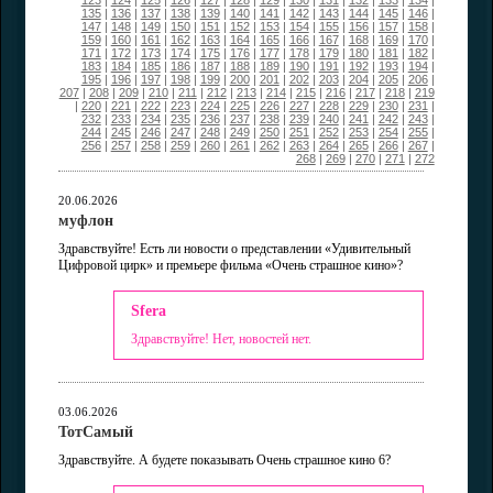
123
|
124
|
125
|
126
|
127
|
128
|
129
|
130
|
131
|
132
|
133
|
134
|
135
|
136
|
137
|
138
|
139
|
140
|
141
|
142
|
143
|
144
|
145
|
146
|
147
|
148
|
149
|
150
|
151
|
152
|
153
|
154
|
155
|
156
|
157
|
158
|
159
|
160
|
161
|
162
|
163
|
164
|
165
|
166
|
167
|
168
|
169
|
170
|
171
|
172
|
173
|
174
|
175
|
176
|
177
|
178
|
179
|
180
|
181
|
182
|
183
|
184
|
185
|
186
|
187
|
188
|
189
|
190
|
191
|
192
|
193
|
194
|
195
|
196
|
197
|
198
|
199
|
200
|
201
|
202
|
203
|
204
|
205
|
206
|
207
|
208
|
209
|
210
|
211
|
212
|
213
|
214
|
215
|
216
|
217
|
218
|
219
|
220
|
221
|
222
|
223
|
224
|
225
|
226
|
227
|
228
|
229
|
230
|
231
|
232
|
233
|
234
|
235
|
236
|
237
|
238
|
239
|
240
|
241
|
242
|
243
|
244
|
245
|
246
|
247
|
248
|
249
|
250
|
251
|
252
|
253
|
254
|
255
|
256
|
257
|
258
|
259
|
260
|
261
|
262
|
263
|
264
|
265
|
266
|
267
|
268
|
269
|
270
|
271
|
272
20.06.2026
муфлон
Здравствуйте! Есть ли новости о представлении «Удивительный
Цифровой цирк» и премьере фильма «Очень страшное кино»?
Sfera
Здравствуйте! Нет, новостей нет.
03.06.2026
ТотСамый
Здравствуйте. А будете показывать Очень страшное кино 6?