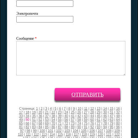
Электропочта
Сообщение
*
ОТПРАВИТЬ
Страница:
1
|
2
|
3
|
4
|
5
|
6
|
7
|
8
|
9
|
10
|
11
|
12
|
13
|
14
|
15
|
16
|
17
|
18
|
19
|
20
|
21
|
22
|
23
|
24
|
25
|
26
|
27
|
28
|
29
|
30
|
31
|
32
|
33
|
34
|
35
|
36
|
37
|
38
|
39
|
40
|
41
|
42
|
43
|
44
|
45
|
46
|
47
|
48
|
49
|
50
|
51
|
52
|
53
|
54
|
55
|
56
|
57
|
58
|
59
|
60
|
61
|
62
|
63
|
64
|
65
|
66
|
67
|
68
|
69
|
70
|
71
|
72
|
73
|
74
|
75
|
76
|
77
|
78
|
79
|
80
|
81
|
82
|
83
|
84
|
85
|
86
|
87
|
88
|
89
|
90
|
91
|
92
|
93
|
94
|
95
|
96
|
97
|
98
|
99
|
100
|
101
|
102
|
103
|
104
|
105
|
106
|
107
|
108
|
109
|
110
|
111
|
112
|
113
|
114
|
115
|
116
|
117
|
118
|
119
|
120
|
121
|
122
|