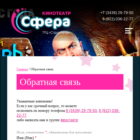
+7 (3439) 29-79-50
8 (922) 036-22-77
Главная
/
Обратная связь
Обратная связь
Уважаемые киноманы!
Если у вас срочный вопрос, то можете
позвонить по номеру телефона
8 (3439) 29-79-50
,
8 (922) 036-
22-77
либо написать нам в группе
вконтакте
Поля, отмеченные
*
, обязательны для заполнения
Имя (Ник)
*