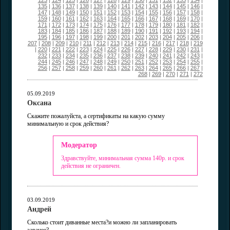
123
|
124
|
125
|
126
|
127
|
128
|
129
|
130
|
131
|
132
|
133
|
134
|
135
|
136
|
137
|
138
|
139
|
140
|
141
|
142
|
143
|
144
|
145
|
146
|
147
|
148
|
149
|
150
|
151
|
152
|
153
|
154
|
155
|
156
|
157
|
158
|
159
|
160
|
161
|
162
|
163
|
164
|
165
|
166
|
167
|
168
|
169
|
170
|
171
|
172
|
173
|
174
|
175
|
176
|
177
|
178
|
179
|
180
|
181
|
182
|
183
|
184
|
185
|
186
|
187
|
188
|
189
|
190
|
191
|
192
|
193
|
194
|
195
|
196
|
197
|
198
|
199
|
200
|
201
|
202
|
203
|
204
|
205
|
206
|
207
|
208
|
209
|
210
|
211
|
212
|
213
|
214
|
215
|
216
|
217
|
218
|
219
|
220
|
221
|
222
|
223
|
224
|
225
|
226
|
227
|
228
|
229
|
230
|
231
|
232
|
233
|
234
|
235
|
236
|
237
|
238
|
239
|
240
|
241
|
242
|
243
|
244
|
245
|
246
|
247
|
248
|
249
|
250
|
251
|
252
|
253
|
254
|
255
|
256
|
257
|
258
|
259
|
260
|
261
|
262
|
263
|
264
|
265
|
266
|
267
|
268
|
269
|
270
|
271
|
272
05.09.2019
Оксана
Скажите пожалуйста, а сертификаты на какую сумму
минимальную и срок действия?
Модератор
Здравствуйте, минимальная сумма 140р. и срок
действия не ограничен.
03.09.2019
Андрей
Сколько стоит диванные места?и можно ли запланировать