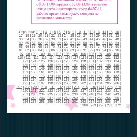
с 8:00-17:00 перерыв с 12:00-13:00, а если вам
нужна касса кинотеатра то номер 64-97-11,
рабочее время кассы нужно смотреть по
расписанию кинотеатра
Страница:
1
|
2
|
3
|
4
|
5
|
6
|
7
|
8
|
9
|
10
|
11
|
12
|
13
|
14
|
15
|
16
|
17
|
18
|
19
|
20
|
21
|
22
|
23
|
24
|
25
|
26
|
27
|
28
|
29
|
30
|
31
|
32
|
33
|
34
|
35
|
36
|
37
|
38
|
39
|
40
|
41
|
42
|
43
|
44
|
45
|
46
|
47
|
48
|
49
|
50
|
51
|
52
|
53
|
54
|
55
|
56
|
57
|
58
|
59
|
60
|
61
|
62
|
63
|
64
|
65
|
66
|
67
|
68
|
69
|
70
|
71
|
72
|
73
|
74
|
75
|
76
|
77
|
78
|
79
|
80
|
81
|
82
|
83
|
84
|
85
|
86
|
87
|
88
|
89
|
90
|
91
|
92
|
93
|
94
|
95
|
96
|
97
|
98
|
99
|
100
|
101
|
102
|
103
|
104
|
105
|
106
|
107
|
108
|
109
|
110
|
111
|
112
|
113
|
114
|
115
|
116
|
117
|
118
|
119
|
120
|
121
|
122
|
123
|
124
|
125
|
126
|
127
|
128
|
129
|
130
|
131
|
132
|
133
|
134
|
135
|
136
|
137
|
138
|
139
|
140
|
141
|
142
|
143
|
144
|
145
|
146
|
147
|
148
|
149
|
150
|
151
|
152
|
153
|
154
|
155
|
156
|
157
|
158
|
159
|
160
|
161
|
162
|
163
|
164
|
165
|
166
|
167
|
168
|
169
|
170
|
171
|
172
|
173
|
174
|
175
|
176
|
177
|
178
|
179
|
180
|
181
|
182
|
183
|
184
|
185
|
186
|
187
|
188
|
189
|
190
|
191
|
192
|
193
|
194
|
195
|
196
|
197
|
198
|
199
|
200
|
201
|
202
|
203
|
204
|
205
|
206
|
207
|
208
|
209
|
210
|
211
|
212
|
213
|
214
|
215
|
216
|
217
|
218
|
219
|
220
|
221
|
222
|
223
|
224
|
225
|
226
|
227
|
228
|
229
|
230
|
231
|
232
|
233
|
234
|
235
|
236
|
237
|
238
|
239
|
240
|
241
|
242
|
243
|
244
|
245
|
246
|
247
|
248
|
249
|
250
|
251
|
252
|
253
|
254
|
255
|
256
|
257
|
258
|
259
|
260
|
261
|
262
|
263
|
264
|
265
|
266
|
267
|
268
|
269
|
270
|
271
|
272