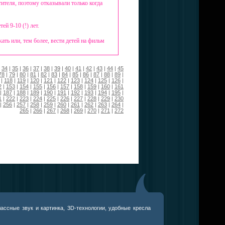
ителя, поэтому отказывали только когда
й 9-10 (!) лет.
ать или, тем более, вести детей на фильм
|
34
|
35
|
36
|
37
|
38
|
39
|
40
|
41
|
42
|
43
|
44
|
45
78
|
79
|
80
|
81
|
82
|
83
|
84
|
85
|
86
|
87
|
88
|
89
|
|
118
|
119
|
120
|
121
|
122
|
123
|
124
|
125
|
126
|
2
|
153
|
154
|
155
|
156
|
157
|
158
|
159
|
160
|
161
|
187
|
188
|
189
|
190
|
191
|
192
|
193
|
194
|
195
|
1
|
222
|
223
|
224
|
225
|
226
|
227
|
228
|
229
|
230
|
256
|
257
|
258
|
259
|
260
|
261
|
262
|
263
|
264
|
265
|
266
|
267
|
268
|
269
|
270
|
271
|
272
ассные звук и картинка, 3D-технологии, удобные кресла