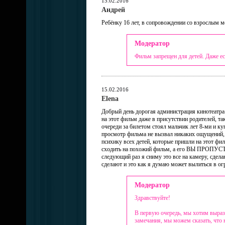
15.02.2016
Андрей
Ребёнку 16 лет, в сопровождении со взрослым м
Модератор
Фильм запрещен для детей. Даже ес
15.02.2016
Elena
Добрый день дорогая администрация кинотеатра! 
на этот фильм даже в присутствии родителей, так
очереди за билетом стоял мальчик лет 8-ми и ку
просмотр фильма не вызвал никаких ощущений, та
психику всех детей, которые пришли на этот фил
сходить на похожий фильм, а его ВЫ ПРОПУСТИ
следующий раз я сниму это все на камеру, сдел
сделают и это как я думаю может вылиться в о
Модератор
Здравствуйте!
В первую очередь, мы хотим вырази
замечания, мы можем сказать, что 