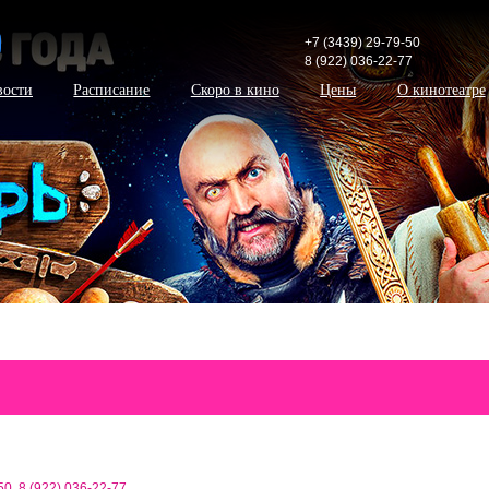
+7 (3439) 29-79-50
8 (922) 036-22-77
вости
Расписание
Скоро в кино
Цены
О кинотеатре
50
,
8 (922) 036-22-77