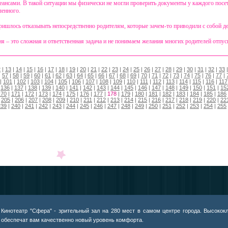
ансами. В такой ситуации мы физически не могли проверить документы у каждого посет
ленного.
ришлось отказывать непосредственно родителям, которые зачем-то приводили с собой дете
я – это сложная и ответственная задача и не понимаем желания многих родителей отпуск
2
|
13
|
14
|
15
|
16
|
17
|
18
|
19
|
20
|
21
|
22
|
23
|
24
|
25
|
26
|
27
|
28
|
29
|
30
|
31
|
32
|
33
|
57
|
58
|
59
|
60
|
61
|
62
|
63
|
64
|
65
|
66
|
67
|
68
|
69
|
70
|
71
|
72
|
73
|
74
|
75
|
76
|
77
|
|
101
|
102
|
103
|
104
|
105
|
106
|
107
|
108
|
109
|
110
|
111
|
112
|
113
|
114
|
115
|
116
|
117
|
136
|
137
|
138
|
139
|
140
|
141
|
142
|
143
|
144
|
145
|
146
|
147
|
148
|
149
|
150
|
151
|
15
170
|
171
|
172
|
173
|
174
|
175
|
176
|
177
|
178
|
179
|
180
|
181
|
182
|
183
|
184
|
185
|
186
|
205
|
206
|
207
|
208
|
209
|
210
|
211
|
212
|
213
|
214
|
215
|
216
|
217
|
218
|
219
|
220
|
22
239
|
240
|
241
|
242
|
243
|
244
|
245
|
246
|
247
|
248
|
249
|
250
|
251
|
252
|
253
|
254
|
255
Кинотеатр "Сфера" - зрительный зал на 280 мест в самом центре города. Высококл
обеспечат вам качественно новый уровень комфорта.