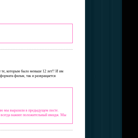
е те, которым было меньше 12 лет!! И им
 формата фильм, так и развращается
цию мы выразили в предыдущем посте.
ас всегда важнее положительный имидж. Мы