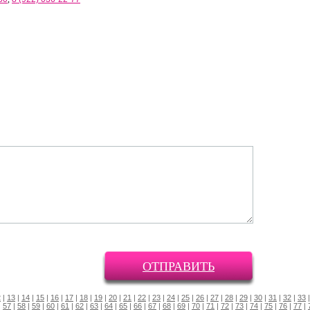
ОТПРАВИТЬ
2
|
13
|
14
|
15
|
16
|
17
|
18
|
19
|
20
|
21
|
22
|
23
|
24
|
25
|
26
|
27
|
28
|
29
|
30
|
31
|
32
|
33
|
57
|
58
|
59
|
60
|
61
|
62
|
63
|
64
|
65
|
66
|
67
|
68
|
69
|
70
|
71
|
72
|
73
|
74
|
75
|
76
|
77
|