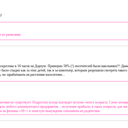
л?
т из раписания.
скресенье в 16 часов на Дэдпуле. Примерно 50% (!) посетителей были школьники!!! Даж
было стыдно как за этих детей, так и за кинотеатр, которым разрешили смотреть такого
но зарабатывать на растлении малолетних...
тистики не существует. Подростки всегда выглядят моложе своего возраста. Свою пози
 цель любого коммерческого предприятия – получение прибыли, в таких вопросах для н
м на фильмы «18+» и зачастую вынуждены отказывать их родителям.