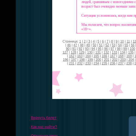
людей, сравнивым с новогодними се
возраст был очевидно меньше заяв
Ситуация усложнилась, когда нам п
Мы полагаем, что вопрос воспитани
«18+».
Страница:
1
|
2
|
3
|
4
|
5
|
6
|
7
|
8
|
9
|
10
|
11
|
1
|
46
|
47
|
48
|
49
|
50
|
51
|
52
|
53
|
54
|
55
|
56
90
|
91
|
92
|
93
|
94
|
95
|
96
|
97
|
98
|
99
|
100
127
|
128
|
129
|
130
|
131
|
132
|
133
|
134
|
135
|
162
|
163
|
164
|
165
|
166
|
167
|
168
|
169
|
196
|
197
|
198
|
199
|
200
|
201
|
202
|
203
|
204
|
231
|
232
|
233
|
234
|
235
|
236
|
237
|
238
|
Вернуть билет
Как нас найти?