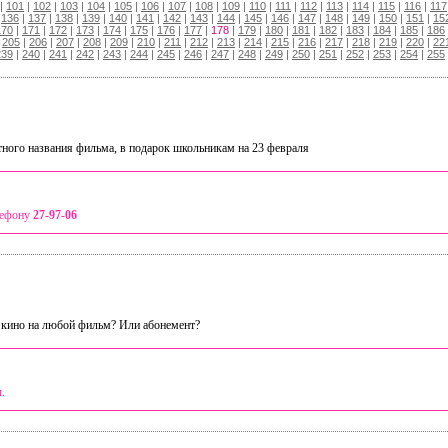
|
101
|
102
|
103
|
104
|
105
|
106
|
107
|
108
|
109
|
110
|
111
|
112
|
113
|
114
|
115
|
116
|
117
|
136
|
137
|
138
|
139
|
140
|
141
|
142
|
143
|
144
|
145
|
146
|
147
|
148
|
149
|
150
|
151
|
15
170
|
171
|
172
|
173
|
174
|
175
|
176
|
177
|
178
|
179
|
180
|
181
|
182
|
183
|
184
|
185
|
186
|
205
|
206
|
207
|
208
|
209
|
210
|
211
|
212
|
213
|
214
|
215
|
216
|
217
|
218
|
219
|
220
|
22
239
|
240
|
241
|
242
|
243
|
244
|
245
|
246
|
247
|
248
|
249
|
250
|
251
|
252
|
253
|
254
|
255
тного названия фильма, в подарок школьникам на 23 февраля
лефону
27-97-06
 кино на любой фильм? Или абонемент?
ы.