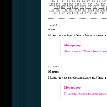
90
|
91
|
92
|
93
|
94
|
95
|
96
|
97
|
98
|
99
|
100
127
|
128
|
129
|
130
|
131
|
132
|
133
|
134
|
135
|
162
|
163
|
164
|
165
|
166
|
167
|
168
|
169
|
196
|
197
|
198
|
199
|
200
|
201
|
202
|
203
|
204
|
231
|
232
|
233
|
234
|
235
|
236
|
237
|
238
|
19.02.2016
макс
Можно ли приобрести билеты без даты и конкре
Модератор
Это возможно. Обращайтесь по те
17.02.2016
Мария
Можно ли у вас приобрести подарочный билет в
Модератор
У нас есть подарочные сертификат