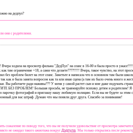
ожно на дедпул?
ли они с родителями.
Вчера ходила на просмотр фильма "ДедПул" на сеанс в 16-00 и была просто в ужасе!!!!
 как там ограничение +18, а сами что делаете????!!!!! Вчера, такое чувство, на этот пр
пил без проблем билет на этот сеанс. Заметьте я написала что в основном там были школь
к как я была занята вопросом как та или иная сцена (а там их было очень много и жест
ьм. Вы работаете ради наживы??? У меня у самой растет сын и мне даже подумать страшн
ТЕ БЕЗ ПРОБЛЕМ! Большая просьба, не травмируйте психику детям и родителям! Я бо
аю парочку фотографий и приглашу нашу любимую полицию. Если вы не будете за этим сл
громный для вас штраф. Думаю что мы поняли друг друга. Спасибо за понимание!
ть сожаление по поводу того, что вы не получили удовольствие от просмотра замечате
никто не ожидал такого ажиотажа вокруг
Дэдпула
. Мы только открылись после реконст