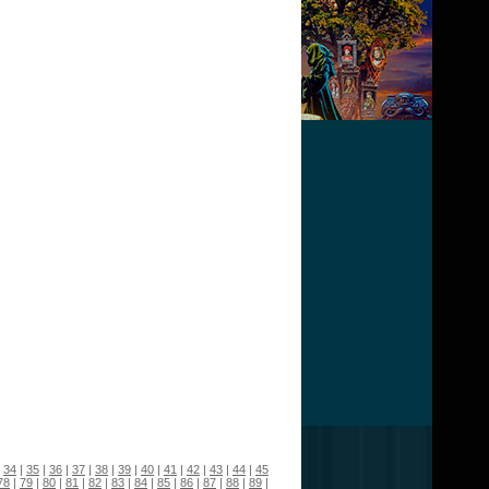
|
34
|
35
|
36
|
37
|
38
|
39
|
40
|
41
|
42
|
43
|
44
|
45
78
|
79
|
80
|
81
|
82
|
83
|
84
|
85
|
86
|
87
|
88
|
89
|