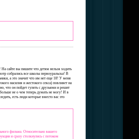
! На сайте вы пишите что детям нельзя ходить
осмотр собрались все школы первоуральска! В
ники, а это значит что им нет еще 18! У меня
окого насилия и жестокого секса) повлияет на
о, что он пойдет гулять с друзьями и решит
льше не о чем теперь думать не могу! И в
едить, есть люди которые вместо вас это
льного фильма. Относительно вашего
рукции и сразу столкнулись с потоком