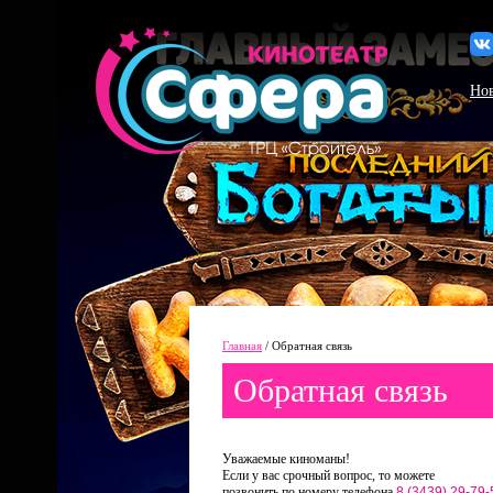
Но
Главная
/
Обратная связь
Обратная связь
Уважаемые киноманы!
Если у вас срочный вопрос, то можете
позвонить по номеру телефона
8 (3439) 29-79-