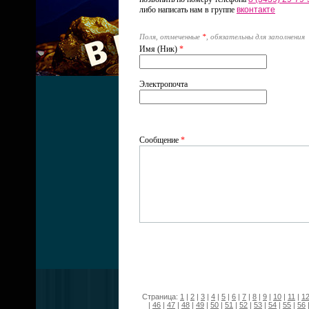
либо написать нам в группе
вконтакте
Поля, отмеченные
*
, обязательны для заполнения
Имя (Ник)
*
Электропочта
Сообщение
*
Страница:
1
|
2
|
3
|
4
|
5
|
6
|
7
|
8
|
9
|
10
|
11
|
1
|
46
|
47
|
48
|
49
|
50
|
51
|
52
|
53
|
54
|
55
|
56