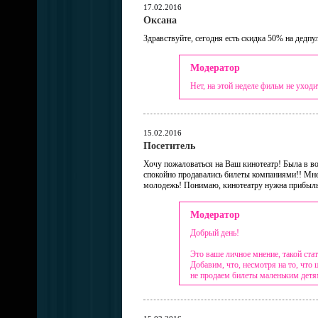
17.02.2016
Оксана
Здравствуйте, сегодня есть скидка 50% на дедпу
Модератор
Нет, на этой неделе фильм не уходи
15.02.2016
Посетитель
Хочу пожаловаться на Ваш кинотеатр! Была в во
спокойно продавались билеты компаниями!! Мне 
молодежь! Понимаю, кинотеатру нужна прибыль, 
Модератор
Добрый день!
Это ваше личное мнение, такой ста
Добавим, что, несмотря на то, что
не продаем билеты маленьким детя