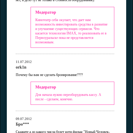
нет, и дело тут не только в стоимости оборудования)?
Модератор
Кинотеатр себя окупает, что дает нам
возможность инвестировать средства в развитие
и улучшение существующих сервисов. Что
касается технологии IMAX, то реализовать ее в
Первоуральске пока не представляется
возможным.
11.07.2012
ork1n
Почему бы вам не сделать бронирование????
Модератор
Для начала нужно переоборудовать кассу. А
после - сделаем, конечно.
09.07.2012
Бро***
Скажите а до какого числа будет идти фильм "Новый Человек-