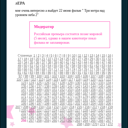
лЕРА
мне очень интересно а выйдет 22 июня фильм " Три метра над
уровнем неба 2"
Модератор
Российская премьера состоится позже мировой
(5 июля), однако в нашем кинотеатре показ
фильма не запланирован.
Страница:
1
|
2
|
3
|
4
|
5
|
6
|
7
|
8
|
9
|
10
|
11
|
12
|
13
|
14
|
15
|
16
|
17
|
18
|
19
|
20
|
21
|
22
|
23
|
24
|
25
|
26
|
27
|
28
|
29
|
30
|
31
|
32
|
33
|
34
|
35
|
36
|
37
|
38
|
39
|
40
|
41
|
42
|
43
|
44
|
45
|
46
|
47
|
48
|
49
|
50
|
51
|
52
|
53
|
54
|
55
|
56
|
57
|
58
|
59
|
60
|
61
|
62
|
63
|
64
|
65
|
66
|
67
|
68
|
69
|
70
|
71
|
72
|
73
|
74
|
75
|
76
|
77
|
78
|
79
|
80
|
81
|
82
|
83
|
84
|
85
|
86
|
87
|
88
|
89
|
90
|
91
|
92
|
93
|
94
|
95
|
96
|
97
|
98
|
99
|
100
|
101
|
102
|
103
|
104
|
105
|
106
|
107
|
108
|
109
|
110
|
111
|
112
|
113
|
114
|
115
|
116
|
117
|
118
|
119
|
120
|
121
|
122
|
123
|
124
|
125
|
126
|
127
|
128
|
129
|
130
|
131
|
132
|
133
|
134
|
135
|
136
|
137
|
138
|
139
|
140
|
141
|
142
|
143
|
144
|
145
|
146
|
147
|
148
|
149
|
150
|
151
|
152
|
153
|
154
|
155
|
156
|
157
|
158
|
159
|
160
|
161
|
162
|
163
|
164
|
165
|
166
|
167
|
168
|
169
|
170
|
171
|
172
|
173
|
174
|
175
|
176
|
177
|
178
|
179
|
180
|
181
|
182
|
183
|
184
|
185
|
186
|
187
|
188
|
189
|
190
|
191
|
192
|
193
|
194
|
195
|
196
|
197
|
198
|
199
|
200
|
201
|
202
|
203
|
204
|
205
|
206
|
207
|
208
|
209
|
210
|
211
|
212
|
213
|
214
|
215
|
216
|
217
|
218
|
219
|
220
|
221
|
222
|
223
|
224
|
225
|
226
|
227
|
228
|
229
|
230
|
231
|
232
|
233
|
234
|
235
|
236
|
237
|
238
|
239
|
240
|
241
|
242
|
243
|
244
|
245
|
246
|
247
|
248
|
249
|
250
|
251
|
252
|
253
|
254
|
255
|
256
|
257
|
258
|
259
|
260
|
261
|
262
|
263
|
264
|
265
|
266
|
267
|
268
|
269
|
270
|
271
|
272