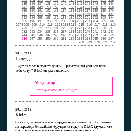
123
|
124
|
125
|
126
|
127
|
128
|
129
|
130
|
131
|
132
|
133
|
134
|
135
|
136
|
137
|
138
|
139
|
140
|
141
|
142
|
143
|
144
|
145
|
146
|
147
|
148
|
149
|
150
|
151
|
152
|
153
|
154
|
155
|
156
|
157
|
158
|
159
|
160
|
161
|
162
|
163
|
164
|
165
|
166
|
167
|
168
|
169
|
170
|
171
|
172
|
173
|
174
|
175
|
176
|
177
|
178
|
179
|
180
|
181
|
182
|
183
|
184
|
185
|
186
|
187
|
188
|
189
|
190
|
191
|
192
|
193
|
194
|
195
|
196
|
197
|
198
|
199
|
200
|
201
|
202
|
203
|
204
|
205
|
206
|
207
|
208
|
209
|
210
|
211
|
212
|
213
|
214
|
215
|
216
|
217
|
218
|
219
|
220
|
221
|
222
|
223
|
224
|
225
|
226
|
227
|
228
|
229
|
230
|
231
|
232
|
233
|
234
|
235
|
236
|
237
|
238
|
239
|
240
|
241
|
242
|
243
|
244
|
245
|
246
|
247
|
248
|
249
|
250
|
251
|
252
|
253
|
254
|
255
|
256
|
257
|
258
|
259
|
260
|
261
|
262
|
263
|
264
|
265
|
266
|
267
|
268
|
269
|
270
|
271
|
272
28.07.2012
Надежда
Будет ли у вас в прокате фильм "Три метра над уровнем неба. Я
тебя хочу"? В Екб он уже закончился.
Модератор
Этого фильма у нас не будет.
28.07.2012
Kirky
Скажите, окупает ли себя оборудование кинотеатра? И возможен
ли переход в ближайшем будущем (3 года) на IMAX (думаю, что