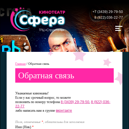
+7 (3439) 29-79-50
8 (922) 036-22-77
Главная
/
Обратная связь
Обратная связь
Уважаемые киноманы!
Если у вас срочный вопрос, то можете
позвонить по номеру телефона
8 (3439) 29-79-50
,
8 (922) 036-
22-77
либо написать нам в группе
вконтакте
Поля, отмеченные
*
, обязательны для заполнения
Имя (Ник)
*