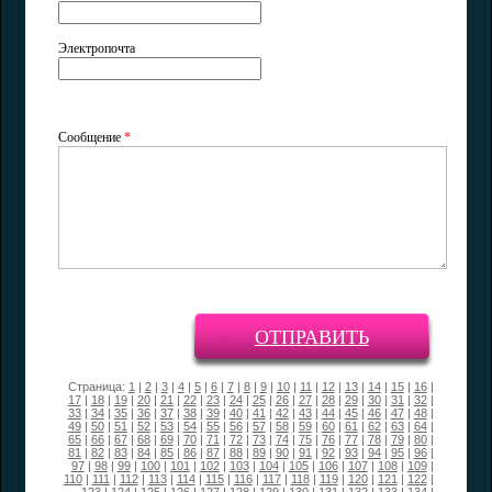
Электропочта
Сообщение
*
ОТПРАВИТЬ
Страница:
1
|
2
|
3
|
4
|
5
|
6
|
7
|
8
|
9
|
10
|
11
|
12
|
13
|
14
|
15
|
16
|
17
|
18
|
19
|
20
|
21
|
22
|
23
|
24
|
25
|
26
|
27
|
28
|
29
|
30
|
31
|
32
|
33
|
34
|
35
|
36
|
37
|
38
|
39
|
40
|
41
|
42
|
43
|
44
|
45
|
46
|
47
|
48
|
49
|
50
|
51
|
52
|
53
|
54
|
55
|
56
|
57
|
58
|
59
|
60
|
61
|
62
|
63
|
64
|
65
|
66
|
67
|
68
|
69
|
70
|
71
|
72
|
73
|
74
|
75
|
76
|
77
|
78
|
79
|
80
|
81
|
82
|
83
|
84
|
85
|
86
|
87
|
88
|
89
|
90
|
91
|
92
|
93
|
94
|
95
|
96
|
97
|
98
|
99
|
100
|
101
|
102
|
103
|
104
|
105
|
106
|
107
|
108
|
109
|
110
|
111
|
112
|
113
|
114
|
115
|
116
|
117
|
118
|
119
|
120
|
121
|
122
|