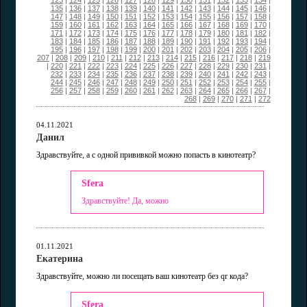
123
|
124
|
125
|
126
|
127
|
128
|
129
|
130
|
131
|
132
|
133
|
134
|
135
|
136
|
137
|
138
|
139
|
140
|
141
|
142
|
143
|
144
|
145
|
146
|
147
|
148
|
149
|
150
|
151
|
152
|
153
|
154
|
155
|
156
|
157
|
158
|
159
|
160
|
161
|
162
|
163
|
164
|
165
|
166
|
167
|
168
|
169
|
170
|
171
|
172
|
173
|
174
|
175
|
176
|
177
|
178
|
179
|
180
|
181
|
182
|
183
|
184
|
185
|
186
|
187
|
188
|
189
|
190
|
191
|
192
|
193
|
194
|
195
|
196
|
197
|
198
|
199
|
200
|
201
|
202
|
203
|
204
|
205
|
206
|
207
|
208
|
209
|
210
|
211
|
212
|
213
|
214
|
215
|
216
|
217
|
218
|
219
|
220
|
221
|
222
|
223
|
224
|
225
|
226
|
227
|
228
|
229
|
230
|
231
|
232
|
233
|
234
|
235
|
236
|
237
|
238
|
239
|
240
|
241
|
242
|
243
|
244
|
245
|
246
|
247
|
248
|
249
|
250
|
251
|
252
|
253
|
254
|
255
|
256
|
257
|
258
|
259
|
260
|
261
|
262
|
263
|
264
|
265
|
266
|
267
|
268
|
269
|
270
|
271
|
272
04.11.2021
Данил
Здравствуйте, а с одной прививкой можно попасть в кинотеатр?
Sfera
Здравствуйте! Да, можно
01.11.2021
Екатерина
Здравствуйте, можно ли посещать ваш кинотеатр без qr кода?
Sfera