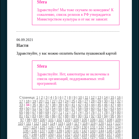
Sfera
Здравствуйте! Мы тоже скучаем по комедиям! К
сожалению, список релизов в РФ утверждается
Министерством культуры и от нас не зависит.
06.09.2021
Настя
Здравствуйте, у вас можно оплатить билеты пушкинской картой
Sfera
Здравствуйте. Нет, кинотеатры не включены в
список организаций, поддерживаемых этой
программой.
Страница:
1
|
2
|
3
|
4
|
5
|
6
|
7
|
8
|
9
|
10
|
11
|
12
|
13
|
14
|
15
|
16
|
17
|
18
|
19
|
20
|
21
|
22
|
23
|
24
|
25
|
26
|
27
|
28
|
29
|
30
|
31
|
32
|
33
|
34
|
35
|
36
|
37
|
38
|
39
|
40
|
41
|
42
|
43
|
44
|
45
|
46
|
47
|
48
|
49
|
50
|
51
|
52
|
53
|
54
|
55
|
56
|
57
|
58
|
59
|
60
|
61
|
62
|
63
|
64
|
65
|
66
|
67
|
68
|
69
|
70
|
71
|
72
|
73
|
74
|
75
|
76
|
77
|
78
|
79
|
80
|
81
|
82
|
83
|
84
|
85
|
86
|
87
|
88
|
89
|
90
|
91
|
92
|
93
|
94
|
95
|
96
|
97
|
98
|
99
|
100
|
101
|
102
|
103
|
104
|
105
|
106
|
107
|
108
|
109
|
110
|
111
|
112
|
113
|
114
|
115
|
116
|
117
|
118
|
119
|
120
|
121
|
122
|
123
|
124
|
125
|
126
|
127
|
128
|
129
|
130
|
131
|
132
|
133
|
134
|
135
|
136
|
137
|
138
|
139
|
140
|
141
|
142
|
143
|
144
|
145
|
146
|
147
|
148
|
149
|
150
|
151
|
152
|
153
|
154
|
155
|
156
|
157
|
158
|
159
|
160
|
161
|
162
|
163
|
164
|
165
|
166
|
167
|
168
|
169
|
170
|