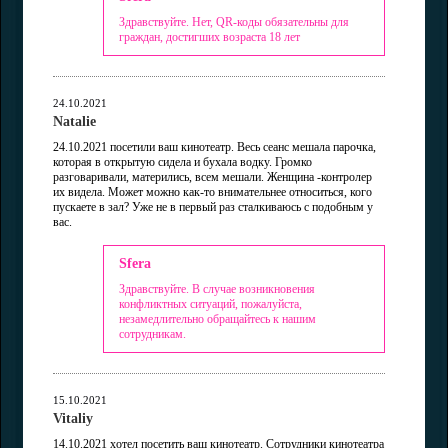
Здравствуйте. Нет, QR-коды обязательны для
граждан, достигших возраста 18 лет
24.10.2021
Natalie
24.10.2021 посетили ваш кинотеатр. Весь сеанс мешала парочка,
которая в открытую сидела и бухала водку. Громко
разговаривали, матерились, всем мешали. Женщина -контролер
их видела. Может можно как-то внимательнее относиться, кого
пускаете в зал? Уже не в первый раз сталкиваюсь с подобным у
вас.
Sfera
Здравствуйте. В случае возникновения
конфликтных ситуаций, пожалуйста,
незамедлительно обращайтесь к нашим
сотрудникам.
15.10.2021
Vitaliy
14.10.2021 хотел посетить ваш кинотеатр. Сотрудники кинотеатра