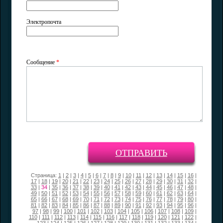
Электропочта
Сообщение
*
ОТПРАВИТЬ
Страница:
1
|
2
|
3
|
4
|
5
|
6
|
7
|
8
|
9
|
10
|
11
|
12
|
13
|
14
|
15
|
16
|
17
|
18
|
19
|
20
|
21
|
22
|
23
|
24
|
25
|
26
|
27
|
28
|
29
|
30
|
31
|
32
|
33
|
34
|
35
|
36
|
37
|
38
|
39
|
40
|
41
|
42
|
43
|
44
|
45
|
46
|
47
|
48
|
49
|
50
|
51
|
52
|
53
|
54
|
55
|
56
|
57
|
58
|
59
|
60
|
61
|
62
|
63
|
64
|
65
|
66
|
67
|
68
|
69
|
70
|
71
|
72
|
73
|
74
|
75
|
76
|
77
|
78
|
79
|
80
|
81
|
82
|
83
|
84
|
85
|
86
|
87
|
88
|
89
|
90
|
91
|
92
|
93
|
94
|
95
|
96
|
97
|
98
|
99
|
100
|
101
|
102
|
103
|
104
|
105
|
106
|
107
|
108
|
109
|
110
|
111
|
112
|
113
|
114
|
115
|
116
|
117
|
118
|
119
|
120
|
121
|
122
|