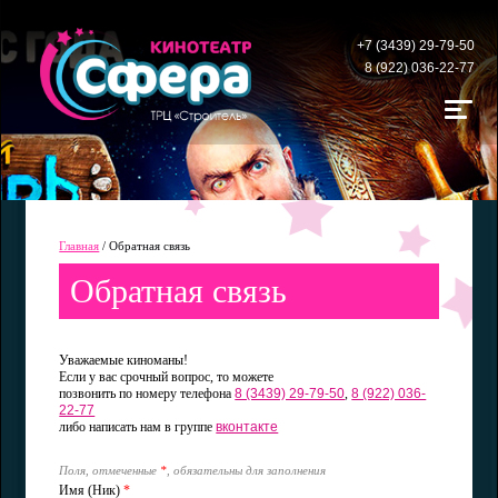
+7 (3439) 29-79-50
8 (922) 036-22-77
Главная
/
Обратная связь
Обратная связь
Уважаемые киноманы!
Если у вас срочный вопрос, то можете
позвонить по номеру телефона
8 (3439) 29-79-50
,
8 (922) 036-
22-77
либо написать нам в группе
вконтакте
Поля, отмеченные
*
, обязательны для заполнения
Имя (Ник)
*