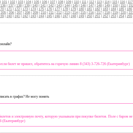
|
101
|
102
|
103
|
104
|
105
|
106
|
107
|
108
|
109
|
110
|
111
|
112
|
113
|
114
|
115
|
116
|
117
|
136
|
137
|
138
|
139
|
140
|
141
|
142
|
143
|
144
|
145
|
146
|
147
|
148
|
149
|
150
|
151
|
15
170
|
171
|
172
|
173
|
174
|
175
|
176
|
177
|
178
|
179
|
180
|
181
|
182
|
183
|
184
|
185
|
186
|
205
|
206
|
207
|
208
|
209
|
210
|
211
|
212
|
213
|
214
|
215
|
216
|
217
|
218
|
219
|
220
|
22
239
|
240
|
241
|
242
|
243
|
244
|
245
|
246
|
247
|
248
|
249
|
250
|
251
|
252
|
253
|
254
|
255
 онлайн?
 если билет не пришел, обратитесь на горячую линию 8 (343) 3-726-726 (Екатеринбург)
писать в графах? Не могу понять
билетов и электронную почту, которую указывали при покупке билетов. Поле с баром не т
6 (Екатеринбург)