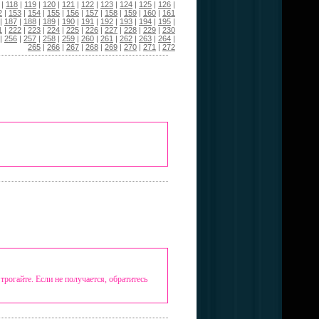
|
118
|
119
|
120
|
121
|
122
|
123
|
124
|
125
|
126
|
2
|
153
|
154
|
155
|
156
|
157
|
158
|
159
|
160
|
161
|
187
|
188
|
189
|
190
|
191
|
192
|
193
|
194
|
195
|
1
|
222
|
223
|
224
|
225
|
226
|
227
|
228
|
229
|
230
|
256
|
257
|
258
|
259
|
260
|
261
|
262
|
263
|
264
|
265
|
266
|
267
|
268
|
269
|
270
|
271
|
272
рогайте. Если не получается, обратитесь