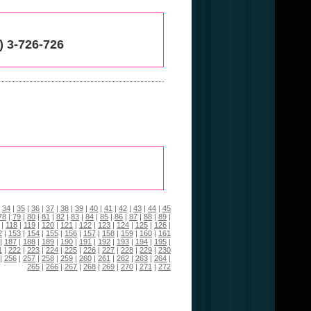
 3-726-726
|
34
|
35
|
36
|
37
|
38
|
39
|
40
|
41
|
42
|
43
|
44
|
45
78
|
79
|
80
|
81
|
82
|
83
|
84
|
85
|
86
|
87
|
88
|
89
|
|
118
|
119
|
120
|
121
|
122
|
123
|
124
|
125
|
126
|
2
|
153
|
154
|
155
|
156
|
157
|
158
|
159
|
160
|
161
|
187
|
188
|
189
|
190
|
191
|
192
|
193
|
194
|
195
|
1
|
222
|
223
|
224
|
225
|
226
|
227
|
228
|
229
|
230
|
256
|
257
|
258
|
259
|
260
|
261
|
262
|
263
|
264
|
265
|
266
|
267
|
268
|
269
|
270
|
271
|
272