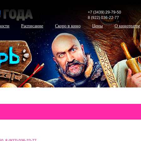
+7 (3439) 29-79-50
8 (922) 036-22-77
вости
Расписание
Скоро в кино
Цены
О кинотеатре
50
,
8 (922) 036-22-77