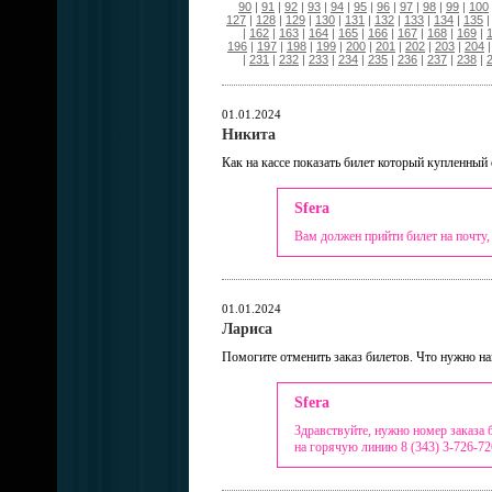
90
|
91
|
92
|
93
|
94
|
95
|
96
|
97
|
98
|
99
|
100
127
|
128
|
129
|
130
|
131
|
132
|
133
|
134
|
135
|
162
|
163
|
164
|
165
|
166
|
167
|
168
|
169
|
196
|
197
|
198
|
199
|
200
|
201
|
202
|
203
|
204
|
231
|
232
|
233
|
234
|
235
|
236
|
237
|
238
|
01.01.2024
Никита
Как на кассе показать билет который купленный
Sfera
Вам должен прийти билет на почту,
01.01.2024
Лариса
Помогите отменить заказ билетов. Что нужно на
Sfera
Здравствуйте, нужно номер заказа 
на горячую линию 8 (343) 3-726-72