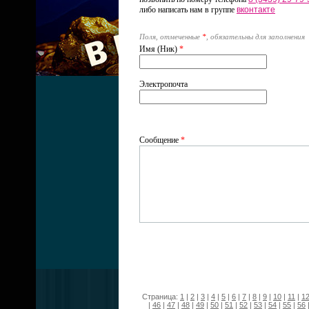
либо написать нам в группе
вконтакте
Поля, отмеченные
*
, обязательны для заполнения
Имя (Ник)
*
Электропочта
Сообщение
*
Страница:
1
|
2
|
3
|
4
|
5
|
6
|
7
|
8
|
9
|
10
|
11
|
1
|
46
|
47
|
48
|
49
|
50
|
51
|
52
|
53
|
54
|
55
|
56