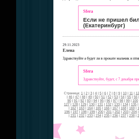
Sfera
Если не пришел биле
(Екатеринбург)
29.11.2023
Елена
Здравствуйте а будет ли в прокате мальчик и пти
Sfera
Здравствуйте, будет, с 7 декабря п
Страница:
1
|
2
|
3
|
4
|
5
|
6
|
7
|
8
|
9
|
10
|
11
|
1
|
46
|
47
|
48
|
49
|
50
|
51
|
52
|
53
|
54
|
55
|
56
90
|
91
|
92
|
93
|
94
|
95
|
96
|
97
|
98
|
99
|
100
127
|
128
|
129
|
130
|
131
|
132
|
133
|
134
|
135
|
162
|
163
|
164
|
165
|
166
|
167
|
168
|
169
|
196
|
197
|
198
|
199
|
200
|
201
|
202
|
203
|
204
|
231
|
232
|
233
|
234
|
235
|
236
|
237
|
238
|