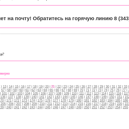
т на почту! Обратитесь на горячую линию 8 (343)
ца?
римерно
2
|
13
|
14
|
15
|
16
|
17
|
18
|
19
|
20
|
21
|
22
|
23
|
24
|
25
|
26
|
27
|
28
|
29
|
30
|
31
|
32
|
33
|
57
|
58
|
59
|
60
|
61
|
62
|
63
|
64
|
65
|
66
|
67
|
68
|
69
|
70
|
71
|
72
|
73
|
74
|
75
|
76
|
77
|
|
101
|
102
|
103
|
104
|
105
|
106
|
107
|
108
|
109
|
110
|
111
|
112
|
113
|
114
|
115
|
116
|
117
|
136
|
137
|
138
|
139
|
140
|
141
|
142
|
143
|
144
|
145
|
146
|
147
|
148
|
149
|
150
|
151
|
15
170
|
171
|
172
|
173
|
174
|
175
|
176
|
177
|
178
|
179
|
180
|
181
|
182
|
183
|
184
|
185
|
186
|
205
|
206
|
207
|
208
|
209
|
210
|
211
|
212
|
213
|
214
|
215
|
216
|
217
|
218
|
219
|
220
|
22
239
|
240
|
241
|
242
|
243
|
244
|
245
|
246
|
247
|
248
|
249
|
250
|
251
|
252
|
253
|
254
|
255