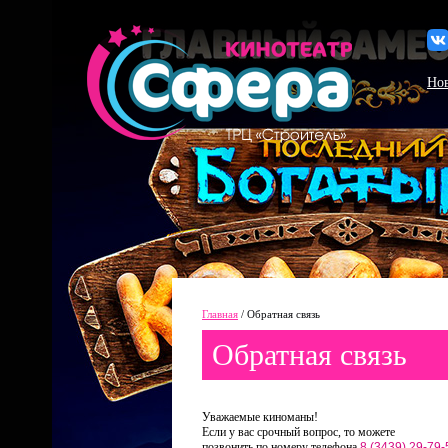
Но
Главная
/
Обратная связь
Обратная связь
Уважаемые киноманы!
Если у вас срочный вопрос, то можете
позвонить по номеру телефона
8 (3439) 29-79-