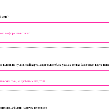
билета?
 можно оформить возврат
о купить по пушкинской карте, а при оплате была указана только банковская карта, при
нический сбой, мы работаем над этим.
успешно, а билеты на почту не пришли