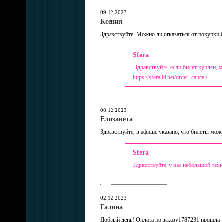
09.12.2023
Ксения
Здравствуйте. Можно ли отказаться от покупки 
Sfera
.Здравствуйте, если билет куплен,
https://sfera3d.net/order_cancel/
08.12.2023
Елизавета
Здравствуйте, в афише указано, что билеты можн
Sfera
Здравствуйте, у нас небольшой тех
02.12.2023
Галина
Добрый день! Оплата по заказу1787231 прошла 