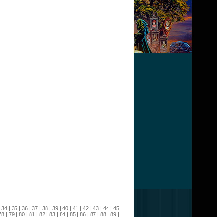
|
34
|
35
|
36
|
37
|
38
|
39
|
40
|
41
|
42
|
43
|
44
|
45
78
|
79
|
80
|
81
|
82
|
83
|
84
|
85
|
86
|
87
|
88
|
89
|