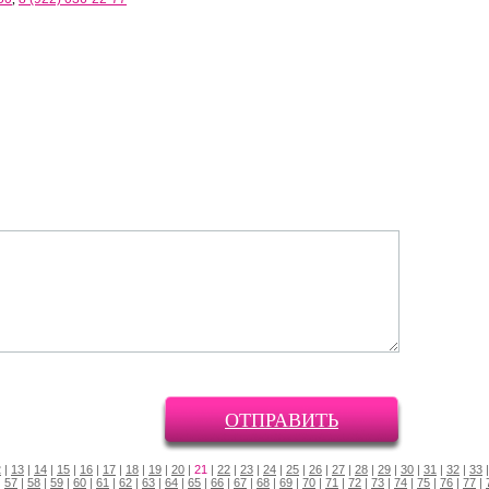
ОТПРАВИТЬ
2
|
13
|
14
|
15
|
16
|
17
|
18
|
19
|
20
|
21
|
22
|
23
|
24
|
25
|
26
|
27
|
28
|
29
|
30
|
31
|
32
|
33
|
57
|
58
|
59
|
60
|
61
|
62
|
63
|
64
|
65
|
66
|
67
|
68
|
69
|
70
|
71
|
72
|
73
|
74
|
75
|
76
|
77
|