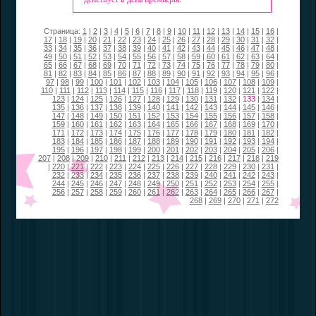
Страница:
1
|
2
|
3
|
4
|
5
|
6
|
7
|
8
|
9
|
10
|
11
|
12
|
13
|
14
|
15
|
16
|
17
|
18
|
19
|
20
|
21
|
22
|
23
|
24
|
25
|
26
|
27
|
28
|
29
|
30
|
31
|
32
|
33
|
34
|
35
|
36
|
37
|
38
|
39
|
40
|
41
|
42
|
43
|
44
|
45
|
46
|
47
|
48
|
49
|
50
|
51
|
52
|
53
|
54
|
55
|
56
|
57
|
58
|
59
|
60
|
61
|
62
|
63
|
64
|
65
|
66
|
67
|
68
|
69
|
70
|
71
|
72
|
73
|
74
|
75
|
76
|
77
|
78
|
79
|
80
|
81
|
82
|
83
|
84
|
85
|
86
|
87
|
88
|
89
|
90
|
91
|
92
|
93
|
94
|
95
|
96
|
97
|
98
|
99
|
100
|
101
|
102
|
103
|
104
|
105
|
106
|
107
|
108
|
109
|
110
|
111
|
112
|
113
|
114
|
115
|
116
|
117
|
118
|
119
|
120
|
121
|
122
|
123
|
124
|
125
|
126
|
127
|
128
|
129
|
130
|
131
|
132
|
133
|
134
|
135
|
136
|
137
|
138
|
139
|
140
|
141
|
142
|
143
|
144
|
145
|
146
|
147
|
148
|
149
|
150
|
151
|
152
|
153
|
154
|
155
|
156
|
157
|
158
|
159
|
160
|
161
|
162
|
163
|
164
|
165
|
166
|
167
|
168
|
169
|
170
|
171
|
172
|
173
|
174
|
175
|
176
|
177
|
178
|
179
|
180
|
181
|
182
|
183
|
184
|
185
|
186
|
187
|
188
|
189
|
190
|
191
|
192
|
193
|
194
|
195
|
196
|
197
|
198
|
199
|
200
|
201
|
202
|
203
|
204
|
205
|
206
|
207
|
208
|
209
|
210
|
211
|
212
|
213
|
214
|
215
|
216
|
217
|
218
|
219
|
220
|
221
|
222
|
223
|
224
|
225
|
226
|
227
|
228
|
229
|
230
|
231
|
232
|
233
|
234
|
235
|
236
|
237
|
238
|
239
|
240
|
241
|
242
|
243
|
244
|
245
|
246
|
247
|
248
|
249
|
250
|
251
|
252
|
253
|
254
|
255
|
256
|
257
|
258
|
259
|
260
|
261
|
262
|
263
|
264
|
265
|
266
|
267
|
268
|
269
|
270
|
271
|
272