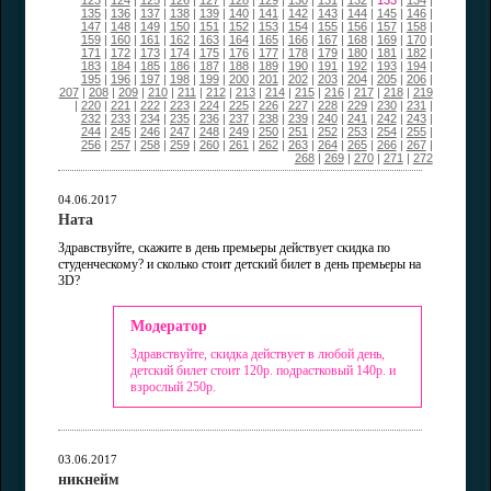
123
|
124
|
125
|
126
|
127
|
128
|
129
|
130
|
131
|
132
|
133
|
134
|
135
|
136
|
137
|
138
|
139
|
140
|
141
|
142
|
143
|
144
|
145
|
146
|
147
|
148
|
149
|
150
|
151
|
152
|
153
|
154
|
155
|
156
|
157
|
158
|
159
|
160
|
161
|
162
|
163
|
164
|
165
|
166
|
167
|
168
|
169
|
170
|
171
|
172
|
173
|
174
|
175
|
176
|
177
|
178
|
179
|
180
|
181
|
182
|
183
|
184
|
185
|
186
|
187
|
188
|
189
|
190
|
191
|
192
|
193
|
194
|
195
|
196
|
197
|
198
|
199
|
200
|
201
|
202
|
203
|
204
|
205
|
206
|
207
|
208
|
209
|
210
|
211
|
212
|
213
|
214
|
215
|
216
|
217
|
218
|
219
|
220
|
221
|
222
|
223
|
224
|
225
|
226
|
227
|
228
|
229
|
230
|
231
|
232
|
233
|
234
|
235
|
236
|
237
|
238
|
239
|
240
|
241
|
242
|
243
|
244
|
245
|
246
|
247
|
248
|
249
|
250
|
251
|
252
|
253
|
254
|
255
|
256
|
257
|
258
|
259
|
260
|
261
|
262
|
263
|
264
|
265
|
266
|
267
|
268
|
269
|
270
|
271
|
272
04.06.2017
Ната
Здравствуйте, скажите в день премьеры действует скидка по
студенческому? и сколько стоит детский билет в день премьеры на
3D?
Модератор
Здравствуйте, скидка действует в любой день,
детский билет стоит 120р. подрастковый 140р. и
взрослый 250р.
03.06.2017
никнейм