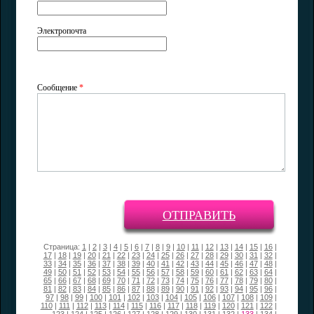
Электропочта
Сообщение
*
ОТПРАВИТЬ
Страница:
1
|
2
|
3
|
4
|
5
|
6
|
7
|
8
|
9
|
10
|
11
|
12
|
13
|
14
|
15
|
16
|
17
|
18
|
19
|
20
|
21
|
22
|
23
|
24
|
25
|
26
|
27
|
28
|
29
|
30
|
31
|
32
|
33
|
34
|
35
|
36
|
37
|
38
|
39
|
40
|
41
|
42
|
43
|
44
|
45
|
46
|
47
|
48
|
49
|
50
|
51
|
52
|
53
|
54
|
55
|
56
|
57
|
58
|
59
|
60
|
61
|
62
|
63
|
64
|
65
|
66
|
67
|
68
|
69
|
70
|
71
|
72
|
73
|
74
|
75
|
76
|
77
|
78
|
79
|
80
|
81
|
82
|
83
|
84
|
85
|
86
|
87
|
88
|
89
|
90
|
91
|
92
|
93
|
94
|
95
|
96
|
97
|
98
|
99
|
100
|
101
|
102
|
103
|
104
|
105
|
106
|
107
|
108
|
109
|
110
|
111
|
112
|
113
|
114
|
115
|
116
|
117
|
118
|
119
|
120
|
121
|
122
|