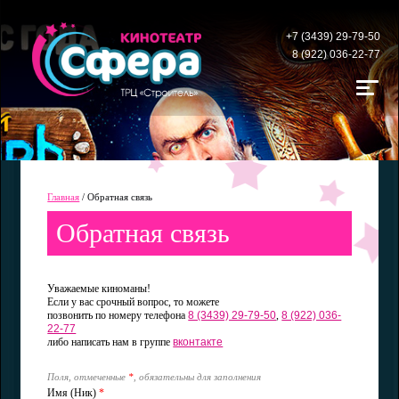
+7 (3439) 29-79-50
8 (922) 036-22-77
Главная
/
Обратная связь
Обратная связь
Уважаемые киноманы!
Если у вас срочный вопрос, то можете
позвонить по номеру телефона
8 (3439) 29-79-50
,
8 (922) 036-
22-77
либо написать нам в группе
вконтакте
Поля, отмеченные
*
, обязательны для заполнения
Имя (Ник)
*