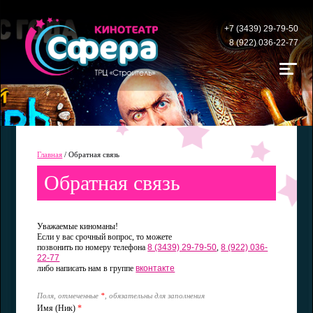
+7 (3439) 29-79-50
8 (922) 036-22-77
Главная
/
Обратная связь
Обратная связь
Уважаемые киноманы!
Если у вас срочный вопрос, то можете
позвонить по номеру телефона
8 (3439) 29-79-50
,
8 (922) 036-
22-77
либо написать нам в группе
вконтакте
Поля, отмеченные
*
, обязательны для заполнения
Имя (Ник)
*