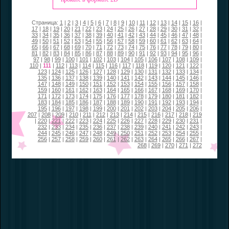
Страница:
1
|
2
|
3
|
4
|
5
|
6
|
7
|
8
|
9
|
10
|
11
|
12
|
13
|
14
|
15
|
16
|
17
|
18
|
19
|
20
|
21
|
22
|
23
|
24
|
25
|
26
|
27
|
28
|
29
|
30
|
31
|
32
|
33
|
34
|
35
|
36
|
37
|
38
|
39
|
40
|
41
|
42
|
43
|
44
|
45
|
46
|
47
|
48
|
49
|
50
|
51
|
52
|
53
|
54
|
55
|
56
|
57
|
58
|
59
|
60
|
61
|
62
|
63
|
64
|
65
|
66
|
67
|
68
|
69
|
70
|
71
|
72
|
73
|
74
|
75
|
76
|
77
|
78
|
79
|
80
|
81
|
82
|
83
|
84
|
85
|
86
|
87
|
88
|
89
|
90
|
91
|
92
|
93
|
94
|
95
|
96
|
97
|
98
|
99
|
100
|
101
|
102
|
103
|
104
|
105
|
106
|
107
|
108
|
109
|
110
|
111
|
112
|
113
|
114
|
115
|
116
|
117
|
118
|
119
|
120
|
121
|
122
|
123
|
124
|
125
|
126
|
127
|
128
|
129
|
130
|
131
|
132
|
133
|
134
|
135
|
136
|
137
|
138
|
139
|
140
|
141
|
142
|
143
|
144
|
145
|
146
|
147
|
148
|
149
|
150
|
151
|
152
|
153
|
154
|
155
|
156
|
157
|
158
|
159
|
160
|
161
|
162
|
163
|
164
|
165
|
166
|
167
|
168
|
169
|
170
|
171
|
172
|
173
|
174
|
175
|
176
|
177
|
178
|
179
|
180
|
181
|
182
|
183
|
184
|
185
|
186
|
187
|
188
|
189
|
190
|
191
|
192
|
193
|
194
|
195
|
196
|
197
|
198
|
199
|
200
|
201
|
202
|
203
|
204
|
205
|
206
|
207
|
208
|
209
|
210
|
211
|
212
|
213
|
214
|
215
|
216
|
217
|
218
|
219
|
220
|
221
|
222
|
223
|
224
|
225
|
226
|
227
|
228
|
229
|
230
|
231
|
232
|
233
|
234
|
235
|
236
|
237
|
238
|
239
|
240
|
241
|
242
|
243
|
244
|
245
|
246
|
247
|
248
|
249
|
250
|
251
|
252
|
253
|
254
|
255
|
256
|
257
|
258
|
259
|
260
|
261
|
262
|
263
|
264
|
265
|
266
|
267
|
268
|
269
|
270
|
271
|
272