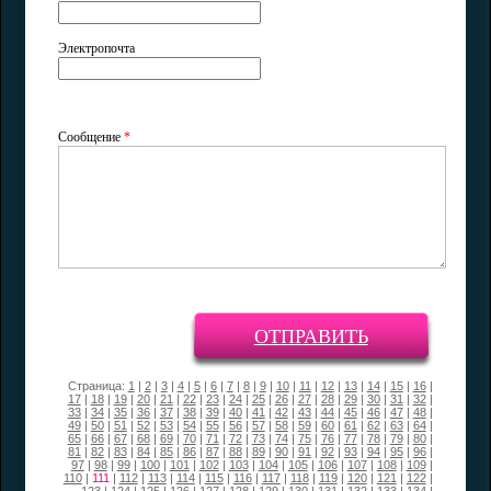
Электропочта
Сообщение
*
ОТПРАВИТЬ
Страница:
1
|
2
|
3
|
4
|
5
|
6
|
7
|
8
|
9
|
10
|
11
|
12
|
13
|
14
|
15
|
16
|
17
|
18
|
19
|
20
|
21
|
22
|
23
|
24
|
25
|
26
|
27
|
28
|
29
|
30
|
31
|
32
|
33
|
34
|
35
|
36
|
37
|
38
|
39
|
40
|
41
|
42
|
43
|
44
|
45
|
46
|
47
|
48
|
49
|
50
|
51
|
52
|
53
|
54
|
55
|
56
|
57
|
58
|
59
|
60
|
61
|
62
|
63
|
64
|
65
|
66
|
67
|
68
|
69
|
70
|
71
|
72
|
73
|
74
|
75
|
76
|
77
|
78
|
79
|
80
|
81
|
82
|
83
|
84
|
85
|
86
|
87
|
88
|
89
|
90
|
91
|
92
|
93
|
94
|
95
|
96
|
97
|
98
|
99
|
100
|
101
|
102
|
103
|
104
|
105
|
106
|
107
|
108
|
109
|
110
|
111
|
112
|
113
|
114
|
115
|
116
|
117
|
118
|
119
|
120
|
121
|
122
|