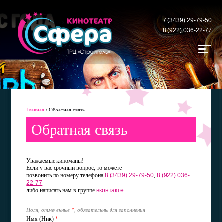
+7 (3439) 29-79-50
8 (922) 036-22-77
Главная
/
Обратная связь
Обратная связь
Уважаемые киноманы!
Если у вас срочный вопрос, то можете
позвонить по номеру телефона
8 (3439) 29-79-50
,
8 (922) 036-
22-77
либо написать нам в группе
вконтакте
Поля, отмеченные
*
, обязательны для заполнения
Имя (Ник)
*