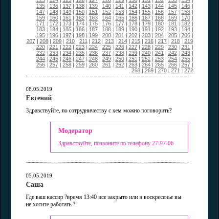
123
|
124
|
125
|
126
|
127
|
128
|
129
|
130
|
131
|
132
|
133
|
134
|
135
|
136
|
137
|
138
|
139
|
140
|
141
|
142
|
143
|
144
|
145
|
146
|
147
|
148
|
149
|
150
|
151
|
152
|
153
|
154
|
155
|
156
|
157
|
158
|
159
|
160
|
161
|
162
|
163
|
164
|
165
|
166
|
167
|
168
|
169
|
170
|
171
|
172
|
173
|
174
|
175
|
176
|
177
|
178
|
179
|
180
|
181
|
182
|
183
|
184
|
185
|
186
|
187
|
188
|
189
|
190
|
191
|
192
|
193
|
194
|
195
|
196
|
197
|
198
|
199
|
200
|
201
|
202
|
203
|
204
|
205
|
206
|
207
|
208
|
209
|
210
|
211
|
212
|
213
|
214
|
215
|
216
|
217
|
218
|
219
|
220
|
221
|
222
|
223
|
224
|
225
|
226
|
227
|
228
|
229
|
230
|
231
|
232
|
233
|
234
|
235
|
236
|
237
|
238
|
239
|
240
|
241
|
242
|
243
|
244
|
245
|
246
|
247
|
248
|
249
|
250
|
251
|
252
|
253
|
254
|
255
|
256
|
257
|
258
|
259
|
260
|
261
|
262
|
263
|
264
|
265
|
266
|
267
|
268
|
269
|
270
|
271
|
272
08.05.2019
Евгений
Здравствуйте, по сотрудничеству с кем можно поговорить?
Модератор
Здравствуйте, позвоните по телефону 27-97-06
05.05.2019
Саша
Где ваш кассир ?время 13:40 все закрыто или в воскресенье вы
не хотите работать ?