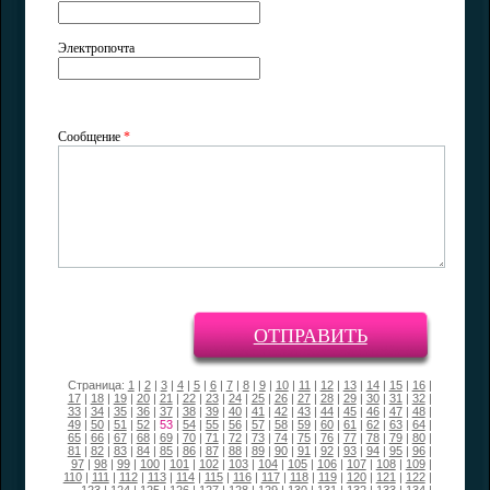
Электропочта
Сообщение
*
ОТПРАВИТЬ
Страница:
1
|
2
|
3
|
4
|
5
|
6
|
7
|
8
|
9
|
10
|
11
|
12
|
13
|
14
|
15
|
16
|
17
|
18
|
19
|
20
|
21
|
22
|
23
|
24
|
25
|
26
|
27
|
28
|
29
|
30
|
31
|
32
|
33
|
34
|
35
|
36
|
37
|
38
|
39
|
40
|
41
|
42
|
43
|
44
|
45
|
46
|
47
|
48
|
49
|
50
|
51
|
52
|
53
|
54
|
55
|
56
|
57
|
58
|
59
|
60
|
61
|
62
|
63
|
64
|
65
|
66
|
67
|
68
|
69
|
70
|
71
|
72
|
73
|
74
|
75
|
76
|
77
|
78
|
79
|
80
|
81
|
82
|
83
|
84
|
85
|
86
|
87
|
88
|
89
|
90
|
91
|
92
|
93
|
94
|
95
|
96
|
97
|
98
|
99
|
100
|
101
|
102
|
103
|
104
|
105
|
106
|
107
|
108
|
109
|
110
|
111
|
112
|
113
|
114
|
115
|
116
|
117
|
118
|
119
|
120
|
121
|
122
|