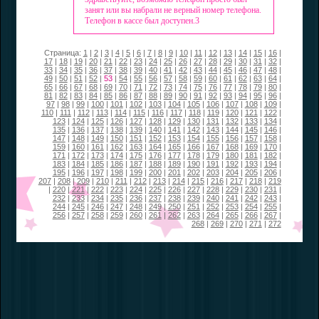
занят или вы набрали не верный номер телефона.
Телефон в кассе был доступен.3
Страница:
1
|
2
|
3
|
4
|
5
|
6
|
7
|
8
|
9
|
10
|
11
|
12
|
13
|
14
|
15
|
16
|
17
|
18
|
19
|
20
|
21
|
22
|
23
|
24
|
25
|
26
|
27
|
28
|
29
|
30
|
31
|
32
|
33
|
34
|
35
|
36
|
37
|
38
|
39
|
40
|
41
|
42
|
43
|
44
|
45
|
46
|
47
|
48
|
49
|
50
|
51
|
52
|
53
|
54
|
55
|
56
|
57
|
58
|
59
|
60
|
61
|
62
|
63
|
64
|
65
|
66
|
67
|
68
|
69
|
70
|
71
|
72
|
73
|
74
|
75
|
76
|
77
|
78
|
79
|
80
|
81
|
82
|
83
|
84
|
85
|
86
|
87
|
88
|
89
|
90
|
91
|
92
|
93
|
94
|
95
|
96
|
97
|
98
|
99
|
100
|
101
|
102
|
103
|
104
|
105
|
106
|
107
|
108
|
109
|
110
|
111
|
112
|
113
|
114
|
115
|
116
|
117
|
118
|
119
|
120
|
121
|
122
|
123
|
124
|
125
|
126
|
127
|
128
|
129
|
130
|
131
|
132
|
133
|
134
|
135
|
136
|
137
|
138
|
139
|
140
|
141
|
142
|
143
|
144
|
145
|
146
|
147
|
148
|
149
|
150
|
151
|
152
|
153
|
154
|
155
|
156
|
157
|
158
|
159
|
160
|
161
|
162
|
163
|
164
|
165
|
166
|
167
|
168
|
169
|
170
|
171
|
172
|
173
|
174
|
175
|
176
|
177
|
178
|
179
|
180
|
181
|
182
|
183
|
184
|
185
|
186
|
187
|
188
|
189
|
190
|
191
|
192
|
193
|
194
|
195
|
196
|
197
|
198
|
199
|
200
|
201
|
202
|
203
|
204
|
205
|
206
|
207
|
208
|
209
|
210
|
211
|
212
|
213
|
214
|
215
|
216
|
217
|
218
|
219
|
220
|
221
|
222
|
223
|
224
|
225
|
226
|
227
|
228
|
229
|
230
|
231
|
232
|
233
|
234
|
235
|
236
|
237
|
238
|
239
|
240
|
241
|
242
|
243
|
244
|
245
|
246
|
247
|
248
|
249
|
250
|
251
|
252
|
253
|
254
|
255
|
256
|
257
|
258
|
259
|
260
|
261
|
262
|
263
|
264
|
265
|
266
|
267
|
268
|
269
|
270
|
271
|
272