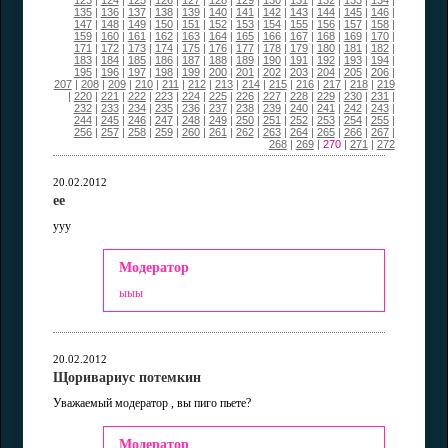
123
|
124
|
125
|
126
|
127
|
128
|
129
|
130
|
131
|
132
|
133
|
134
|
135
|
136
|
137
|
138
|
139
|
140
|
141
|
142
|
143
|
144
|
145
|
146
|
147
|
148
|
149
|
150
|
151
|
152
|
153
|
154
|
155
|
156
|
157
|
158
|
159
|
160
|
161
|
162
|
163
|
164
|
165
|
166
|
167
|
168
|
169
|
170
|
171
|
172
|
173
|
174
|
175
|
176
|
177
|
178
|
179
|
180
|
181
|
182
|
183
|
184
|
185
|
186
|
187
|
188
|
189
|
190
|
191
|
192
|
193
|
194
|
195
|
196
|
197
|
198
|
199
|
200
|
201
|
202
|
203
|
204
|
205
|
206
|
207
|
208
|
209
|
210
|
211
|
212
|
213
|
214
|
215
|
216
|
217
|
218
|
219
|
220
|
221
|
222
|
223
|
224
|
225
|
226
|
227
|
228
|
229
|
230
|
231
|
232
|
233
|
234
|
235
|
236
|
237
|
238
|
239
|
240
|
241
|
242
|
243
|
244
|
245
|
246
|
247
|
248
|
249
|
250
|
251
|
252
|
253
|
254
|
255
|
256
|
257
|
258
|
259
|
260
|
261
|
262
|
263
|
264
|
265
|
266
|
267
|
268
|
269
|
270
|
271
|
272
20.02.2012
ее
ууу
Модератор
ыыы
20.02.2012
Щоривариус потемкин
Уважаемый модератор , вы пиго пьете?
Модератор