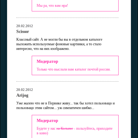
Мы ра, что вам нра!
20.02.2012
Scissor
Классный сайт. А не могли бы вы в отдельном каталоге
выложить используемые фоновые картинки, а то стало
интересно, что на них изображено.
Модератор
Только что выслали вам каталог почтой россии.
20.02.2012
Arijog
Уже жалею что не в Первике живу... так бы хотел пользовацо и
пользовацо этим сайтом... уж симпатичен шибко...
Модератор
Будете у нас
на Колыме
- пользуйтесь, приходите
в кино)