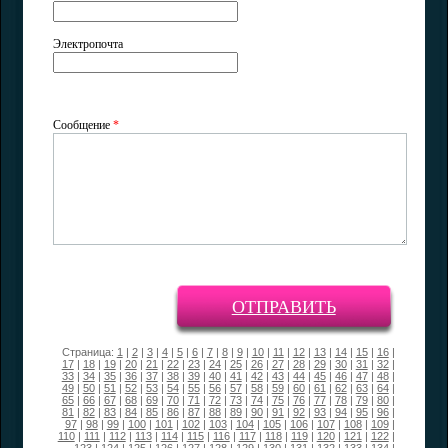
Электропочта
Сообщение
*
ОТПРАВИТЬ
Страница:
1
|
2
|
3
|
4
|
5
|
6
|
7
|
8
|
9
|
10
|
11
|
12
|
13
|
14
|
15
|
16
|
17
|
18
|
19
|
20
|
21
|
22
|
23
|
24
|
25
|
26
|
27
|
28
|
29
|
30
|
31
|
32
|
33
|
34
|
35
|
36
|
37
|
38
|
39
|
40
|
41
|
42
|
43
|
44
|
45
|
46
|
47
|
48
|
49
|
50
|
51
|
52
|
53
|
54
|
55
|
56
|
57
|
58
|
59
|
60
|
61
|
62
|
63
|
64
|
65
|
66
|
67
|
68
|
69
|
70
|
71
|
72
|
73
|
74
|
75
|
76
|
77
|
78
|
79
|
80
|
81
|
82
|
83
|
84
|
85
|
86
|
87
|
88
|
89
|
90
|
91
|
92
|
93
|
94
|
95
|
96
|
97
|
98
|
99
|
100
|
101
|
102
|
103
|
104
|
105
|
106
|
107
|
108
|
109
|
110
|
111
|
112
|
113
|
114
|
115
|
116
|
117
|
118
|
119
|
120
|
121
|
122
|