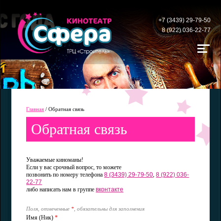
+7 (3439) 29-79-50
8 (922) 036-22-77
Главная
/
Обратная связь
Обратная связь
Уважаемые киноманы!
Если у вас срочный вопрос, то можете
позвонить по номеру телефона
8 (3439) 29-79-50
,
8 (922) 036-
22-77
либо написать нам в группе
вконтакте
Поля, отмеченные
*
, обязательны для заполнения
Имя (Ник)
*