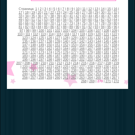
Страница:
1
|
2
|
3
|
4
|
5
|
6
|
7
|
8
|
9
|
10
|
11
|
12
|
13
|
14
|
15
|
16
|
17
|
18
|
19
|
20
|
21
|
22
|
23
|
24
|
25
|
26
|
27
|
28
|
29
|
30
|
31
|
32
|
33
|
34
|
35
|
36
|
37
|
38
|
39
|
40
|
41
|
42
|
43
|
44
|
45
|
46
|
47
|
48
|
49
|
50
|
51
|
52
|
53
|
54
|
55
|
56
|
57
|
58
|
59
|
60
|
61
|
62
|
63
|
64
|
65
|
66
|
67
|
68
|
69
|
70
|
71
|
72
|
73
|
74
|
75
|
76
|
77
|
78
|
79
|
80
|
81
|
82
|
83
|
84
|
85
|
86
|
87
|
88
|
89
|
90
|
91
|
92
|
93
|
94
|
95
|
96
|
97
|
98
|
99
|
100
|
101
|
102
|
103
|
104
|
105
|
106
|
107
|
108
|
109
|
110
|
111
|
112
|
113
|
114
|
115
|
116
|
117
|
118
|
119
|
120
|
121
|
122
|
123
|
124
|
125
|
126
|
127
|
128
|
129
|
130
|
131
|
132
|
133
|
134
|
135
|
136
|
137
|
138
|
139
|
140
|
141
|
142
|
143
|
144
|
145
|
146
|
147
|
148
|
149
|
150
|
151
|
152
|
153
|
154
|
155
|
156
|
157
|
158
|
159
|
160
|
161
|
162
|
163
|
164
|
165
|
166
|
167
|
168
|
169
|
170
|
171
|
172
|
173
|
174
|
175
|
176
|
177
|
178
|
179
|
180
|
181
|
182
|
183
|
184
|
185
|
186
|
187
|
188
|
189
|
190
|
191
|
192
|
193
|
194
|
195
|
196
|
197
|
198
|
199
|
200
|
201
|
202
|
203
|
204
|
205
|
206
|
207
|
208
|
209
|
210
|
211
|
212
|
213
|
214
|
215
|
216
|
217
|
218
|
219
|
220
|
221
|
222
|
223
|
224
|
225
|
226
|
227
|
228
|
229
|
230
|
231
|
232
|
233
|
234
|
235
|
236
|
237
|
238
|
239
|
240
|
241
|
242
|
243
|
244
|
245
|
246
|
247
|
248
|
249
|
250
|
251
|
252
|
253
|
254
|
255
|
256
|
257
|
258
|
259
|
260
|
261
|
262
|
263
|
264
|
265
|
266
|
267
|
268
|
269
|
270
|
271
|
272