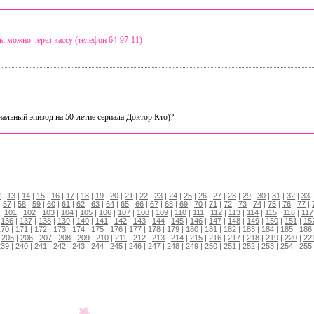
ы можно через кассу (телефон 64-97-11)
иальный эпизод на 50-летие сериала Доктор Кто)?
2
|
13
|
14
|
15
|
16
|
17
|
18
|
19
|
20
|
21
|
22
|
23
|
24
|
25
|
26
|
27
|
28
|
29
|
30
|
31
|
32
|
33
|
57
|
58
|
59
|
60
|
61
|
62
|
63
|
64
|
65
|
66
|
67
|
68
|
69
|
70
|
71
|
72
|
73
|
74
|
75
|
76
|
77
|
|
101
|
102
|
103
|
104
|
105
|
106
|
107
|
108
|
109
|
110
|
111
|
112
|
113
|
114
|
115
|
116
|
117
|
136
|
137
|
138
|
139
|
140
|
141
|
142
|
143
|
144
|
145
|
146
|
147
|
148
|
149
|
150
|
151
|
15
170
|
171
|
172
|
173
|
174
|
175
|
176
|
177
|
178
|
179
|
180
|
181
|
182
|
183
|
184
|
185
|
186
|
205
|
206
|
207
|
208
|
209
|
210
|
211
|
212
|
213
|
214
|
215
|
216
|
217
|
218
|
219
|
220
|
22
239
|
240
|
241
|
242
|
243
|
244
|
245
|
246
|
247
|
248
|
249
|
250
|
251
|
252
|
253
|
254
|
255