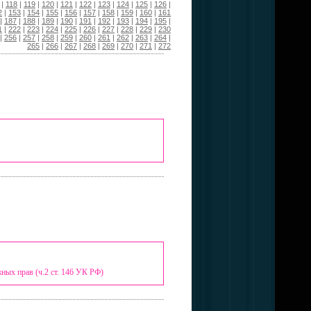
|
118
|
119
|
120
|
121
|
122
|
123
|
124
|
125
|
126
|
2
|
153
|
154
|
155
|
156
|
157
|
158
|
159
|
160
|
161
|
187
|
188
|
189
|
190
|
191
|
192
|
193
|
194
|
195
|
1
|
222
|
223
|
224
|
225
|
226
|
227
|
228
|
229
|
230
|
256
|
257
|
258
|
259
|
260
|
261
|
262
|
263
|
264
|
265
|
266
|
267
|
268
|
269
|
270
|
271
|
272
ных прав (ч.2 ст. 146 УК РФ)