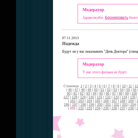
Модератор
Здравствуйте.
Бронировать
билет
07.11.2013
Надежда
Будут ли у вас показывать "День Доктора" (спец
Модератор
У нас этого фильма не будет.
Страница:
1
|
2
|
3
|
4
|
5
|
6
|
7
|
8
|
9
|
10
|
11
|
1
|
46
|
47
|
48
|
49
|
50
|
51
|
52
|
53
|
54
|
55
|
56
90
|
91
|
92
|
93
|
94
|
95
|
96
|
97
|
98
|
99
|
100
127
|
128
|
129
|
130
|
131
|
132
|
133
|
134
|
135
|
162
|
163
|
164
|
165
|
166
|
167
|
168
|
169
|
196
|
197
|
198
|
199
|
200
|
201
|
202
|
203
|
204
|
231
|
232
|
233
|
234
|
235
|
236
|
237
|
238
|