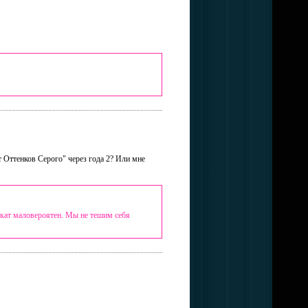
т Оттенков Серого" через года 2? Или мне
рокат маловероятен. Мы не тешим себя