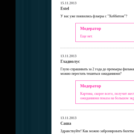
15.11.2013
Estel
У вас уже появились флаеры с "Хоббитом"?
Модератор
Еще нет.
13.11.2013
Гладиолус
Глупо спрашивать за 2 года до премьеры фильма
можно перестать тешиться ожиданиями?
Модератор
Картина, скорее всего, получит же
ожиданиями показа на большом экр
13.11.2013
Саша
Здравствуйте! Как можно забронировать билеты 