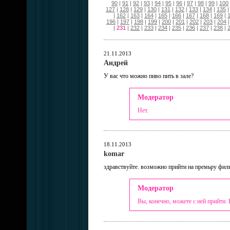
90
|
91
|
92
|
93
|
94
|
95
|
96
|
97
|
98
|
99
|
100
127
|
128
|
129
|
130
|
131
|
132
|
133
|
134
|
135
|
162
|
163
|
164
|
165
|
166
|
167
|
168
|
169
|
196
|
197
|
198
|
199
|
200
|
201
|
202
|
203
|
204
|
231
|
232
|
233
|
234
|
235
|
236
|
237
|
238
|
21.11.2013
Андрей
У вас что можно пиво пить в зале?
Модератор
Нет.
18.11.2013
komar
здравствуйте. возможно прийти на премьру филь
Модератор
Вы, конечно, можете с ней прийти.