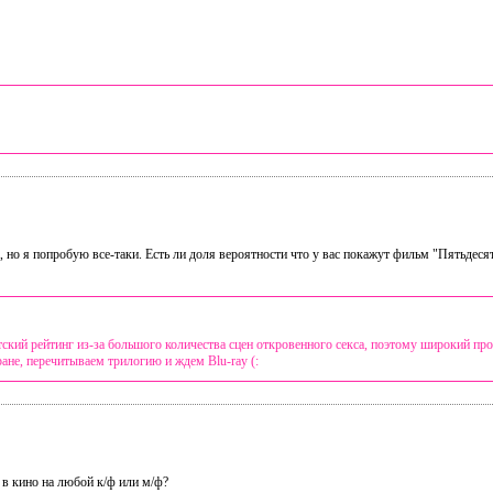
, но я попробую все-таки. Есть ли доля вероятности что у вас покажут фильм "Пятьдеся
стский рейтинг из-за большого количества сцен откровенного секса, поэтому широкий п
ане, перечитываем трилогию и ждем Blu-ray (:
в кино на любой к/ф или м/ф?