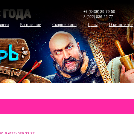
+7 (3439) 29-79-50
8 (922) 036-22-77
вости
Расписание
Скоро в кино
Цены
О кинотеатре
50
,
8 (922) 036-22-77