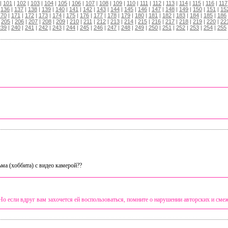
|
101
|
102
|
103
|
104
|
105
|
106
|
107
|
108
|
109
|
110
|
111
|
112
|
113
|
114
|
115
|
116
|
117
|
136
|
137
|
138
|
139
|
140
|
141
|
142
|
143
|
144
|
145
|
146
|
147
|
148
|
149
|
150
|
151
|
15
170
|
171
|
172
|
173
|
174
|
175
|
176
|
177
|
178
|
179
|
180
|
181
|
182
|
183
|
184
|
185
|
186
|
205
|
206
|
207
|
208
|
209
|
210
|
211
|
212
|
213
|
214
|
215
|
216
|
217
|
218
|
219
|
220
|
22
239
|
240
|
241
|
242
|
243
|
244
|
245
|
246
|
247
|
248
|
249
|
250
|
251
|
252
|
253
|
254
|
255
ма (хоббита) с видео камерой??
 Но если вдруг вам захочется ей воспользоваться, помните о нарушении авторских и смеж