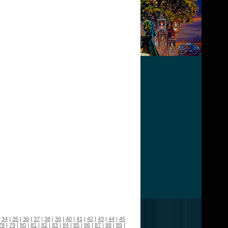
|
34
|
35
|
36
|
37
|
38
|
39
|
40
|
41
|
42
|
43
|
44
|
45
78
|
79
|
80
|
81
|
82
|
83
|
84
|
85
|
86
|
87
|
88
|
89
|