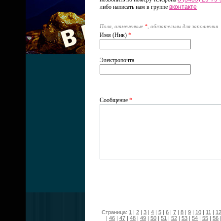
либо написать нам в группе
вконтакте
Поля, отмеченные
*
, обязательны для заполнения
Имя (Ник)
*
Электропочта
Сообщение
*
Страница:
1
|
2
|
3
|
4
|
5
|
6
|
7
|
8
|
9
|
10
|
11
|
1
|
46
|
47
|
48
|
49
|
50
|
51
|
52
|
53
|
54
|
55
|
56