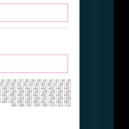
|
34
|
35
|
36
|
37
|
38
|
39
|
40
|
41
|
42
|
43
|
44
|
45
78
|
79
|
80
|
81
|
82
|
83
|
84
|
85
|
86
|
87
|
88
|
89
|
|
118
|
119
|
120
|
121
|
122
|
123
|
124
|
125
|
126
|
2
|
153
|
154
|
155
|
156
|
157
|
158
|
159
|
160
|
161
|
187
|
188
|
189
|
190
|
191
|
192
|
193
|
194
|
195
|
1
|
222
|
223
|
224
|
225
|
226
|
227
|
228
|
229
|
230
|
256
|
257
|
258
|
259
|
260
|
261
|
262
|
263
|
264
|
265
|
266
|
267
|
268
|
269
|
270
|
271
|
272