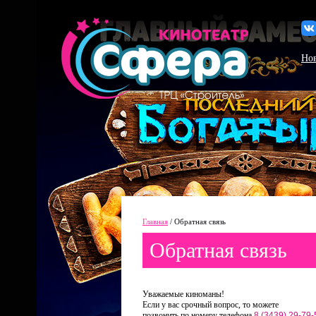
Но
Главная
/
Обратная связь
Обратная связь
Уважаемые киноманы!
Если у вас срочный вопрос, то можете
позвонить по номеру телефона
8 (3439) 29-79-