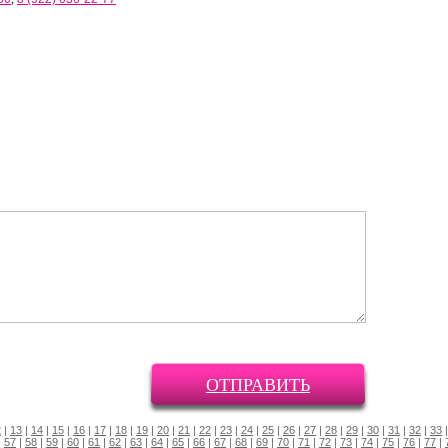
ОТПРАВИТЬ
2
|
13
|
14
|
15
|
16
|
17
|
18
|
19
|
20
|
21
|
22
|
23
|
24
|
25
|
26
|
27
|
28
|
29
|
30
|
31
|
32
|
33
|
57
|
58
|
59
|
60
|
61
|
62
|
63
|
64
|
65
|
66
|
67
|
68
|
69
|
70
|
71
|
72
|
73
|
74
|
75
|
76
|
77
|