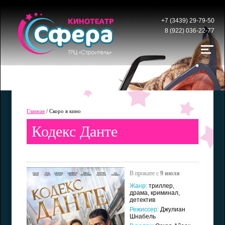
+7 (3439) 29-79-50
8 (922) 036-22-77
Главная
/ Скоро в кино
Кодекс Данте
В прокате с
9 июля
Жанр:
триллер,
драма, криминал,
детектив
Режиссер:
Джулиан
Шнабель