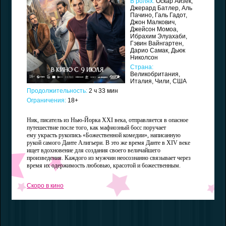
В ролях:
Оскар Айзек,
Джерард Батлер, Аль
Пачино, Галь Гадот,
Джон Малкович,
Джейсон Момоа,
Ибрахим Элуахаби,
Гэвин Вайнгартен,
Дарио Самак, Дьюк
Николсон
Страна:
Великобритания,
Италия, Чили, США
Продолжительность:
2 ч 33 мин
Ограничения:
18+
Ник, писатель из Нью-Йорка XXI века, отправляется в опасное
путешествие после того, как мафиозный босс поручает
ему украсть рукопись «Божественной комедии», написанную
рукой самого Данте Алигьери. В это же время Данте в XIV веке
ищет вдохновение для создания своего величайшего
произведения. Каждого из мужчин неосознанно связывает через
время их одержимость любовью, красотой и божественным.
Скоро в кино